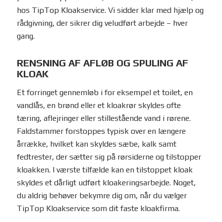
hos TipTop Kloakservice. Vi sidder klar med hjælp og
rådgivning, der sikrer dig veludført arbejde – hver
gang.
RENSNING AF AFLØB OG SPULING AF
KLOAK
Et forringet gennemløb i for eksempel et toilet, en
vandlås, en brønd eller et kloakrør skyldes ofte
tæring, aflejringer eller stillestående vand i rørene.
Faldstammer forstoppes typisk over en længere
årrække, hvilket kan skyldes sæbe, kalk samt
fedtrester, der sætter sig på rørsiderne og tilstopper
kloakken. I værste tilfælde kan en tilstoppet kloak
skyldes et dårligt udført kloakeringsarbejde. Noget,
du aldrig behøver bekymre dig om, når du vælger
TipTop Kloakservice som dit faste kloakfirma.