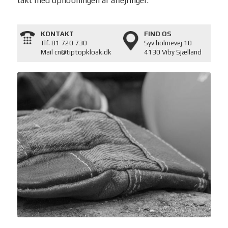
takt med ophobningen af aflejringer.
KONTAKT
FIND OS
Tlf. 81 720 730
Syv holmevej 10
Mail cn@tiptopkloak.dk
4130 Viby Sjælland