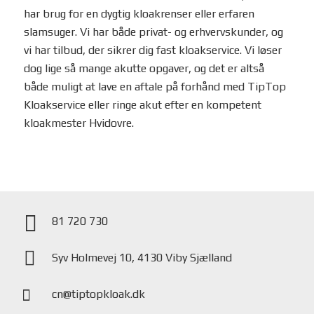
har brug for en dygtig kloakrenser eller erfaren
slamsuger. Vi har både privat- og erhvervskunder, og
vi har tilbud, der sikrer dig fast kloakservice. Vi løser
dog lige så mange akutte opgaver, og det er altså
både muligt at lave en aftale på forhånd med TipTop
Kloakservice eller ringe akut efter en kompetent
kloakmester Hvidovre.
81 720 730
Syv Holmevej 10, 4130 Viby Sjælland
cn@tiptopkloak.dk