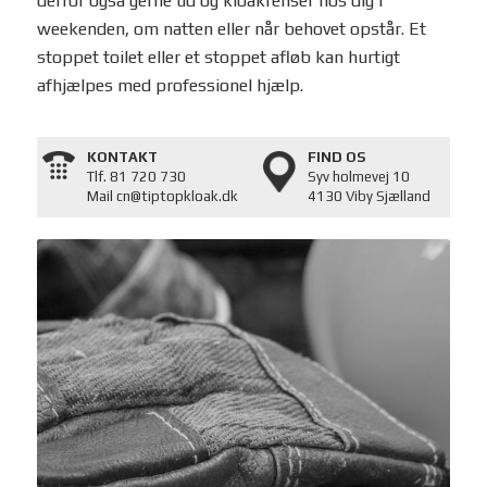
derfor også gerne ud og kloakrenser hos dig i
weekenden, om natten eller når behovet opstår. Et
stoppet toilet eller et stoppet afløb kan hurtigt
afhjælpes med professionel hjælp.
KONTAKT
FIND OS
Tlf. 81 720 730
Syv holmevej 10
Mail cn@tiptopkloak.dk
4130 Viby Sjælland