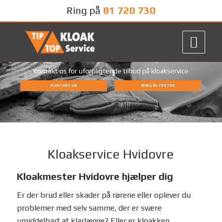
Ring på
81 720 730
Kontakt os for uforpligtende tilbud på kloakservice
KONTAKT OS
RING 81 720 730
Kloakservice Hvidovre
Kloakmester Hvidovre hjælper dig
Er der brud eller skader på rørene eller oplever du
problemer med selv samme, der er svære
umiddelbart at klarlægge? Eller er kloakken