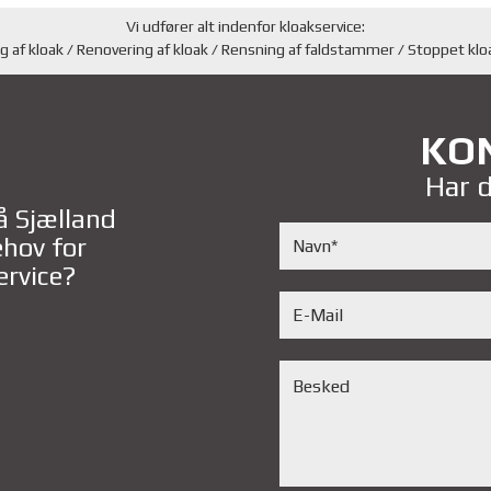
Vi udfører alt indenfor kloakservice:
 af kloak / Renovering af kloak / Rensning af faldstammer / Stoppet kloa
KO
Har 
å Sjælland
hov for
ervice?