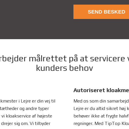
rbejder målrettet på at servicere
kunders behov
Autoriseret kloakme
mester i Lejre er din vej til
Med os som din samarbejds
tætheder og andre typer
Lejre er du altid sikret høj k
vi kloakservice af højeste
behøver ikke at frygte halv
drejer sig om. Vi tilbyder
regninger. Med TipTop Kloa