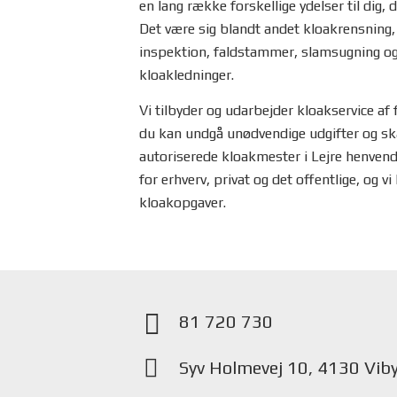
en lang række forskellige ydelser til dig,
Det være sig blandt andet kloakrensning,
inspektion, faldstammer, slamsugning og
kloakledninger.
Vi tilbyder og udarbejder kloakservice af
du kan undgå unødvendige udgifter og ska
autoriserede kloakmester i Lejre henvend
for erhverv, privat og det offentlige, og v
kloakopgaver.
81 720 730
Syv Holmevej 10, 4130 Viby