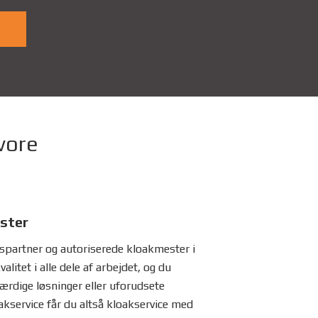
 vore
ster
partner og autoriserede kloakmester i
valitet i alle dele af arbejdet, og du
færdige løsninger eller uforudsete
kservice får du altså kloakservice med