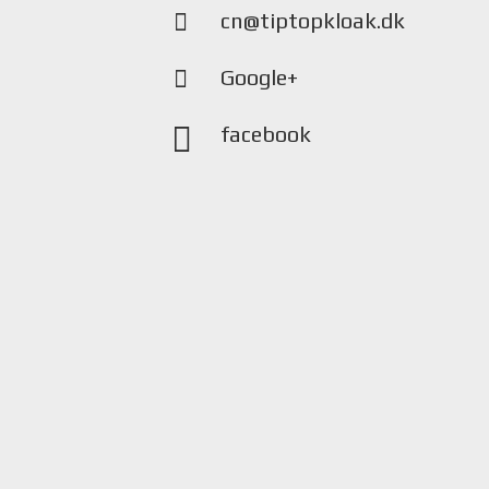
cn@tiptopkloak.dk
Google+
facebook