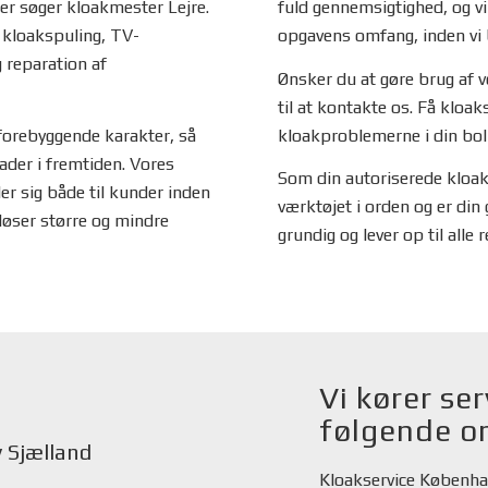
 der søger kloakmester Lejre.
fuld gennemsigtighed, og vi
 kloakspuling, TV-
opgavens omfang, inden vi 
 reparation af
Ønsker du at gøre brug af v
til at kontakte os. Få kloak
 forebyggende karakter, så
kloakproblemerne i din boli
der i fremtiden. Vores
Som din autoriserede kloak
er sig både til kunder inden
værktøjet i orden og er din 
i løser større og mindre
grundig og lever op til alle
Vi kører ser
følgende o
 Sjælland
Kloakservice Københ