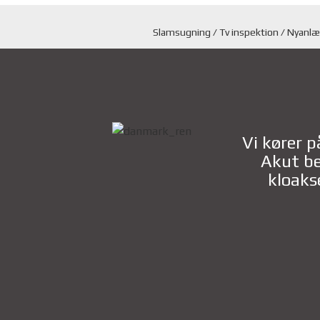
Slamsugning / Tv inspektion / Nyanlæg
Vi kører p
Akut be
kloaks