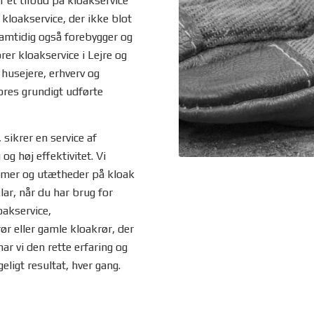
 et tilbud på kloakservice
 kloakservice, der ikke blot
mtidig også forebygger og
rer kloakservice i Lejre og
husejere, erhverv og
ores grundigt udførte
ikrer en service af
og høj effektivitet. Vi
blemer og utætheder på kloak
lar, når du har brug for
oakservice,
rør eller gamle kloakrør, der
ar vi den rette erfaring og
ligt resultat, hver gang.