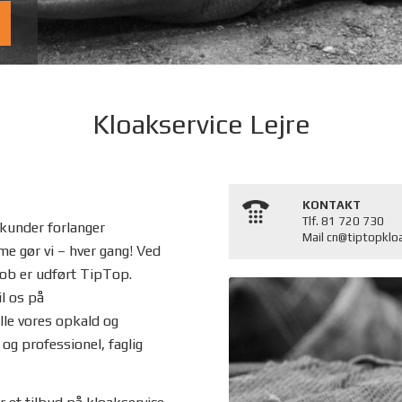
Kloakservice Lejre
KONTAKT
Tlf. 81 720 730
 kunder forlanger
Mail cn@tiptopklo
me gør vi – hver gang! Ved
 job er udført TipTop.
il os på
lle vores opkald og
og professionel, faglig