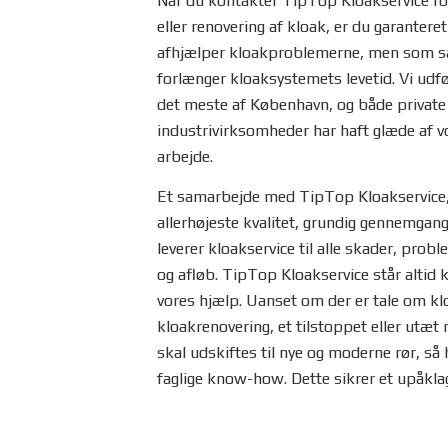
Når du kontakter TipTop Kloakservice for
eller renovering af kloak, er du garanteret
afhjælper kloakproblemerne, men som sa
forlænger kloaksystemets levetid. Vi udfø
det meste af København, og både private 
industrivirksomheder har haft glæde af v
arbejde.
Et samarbejde med TipTop Kloakservice, s
allerhøjeste kvalitet, grundig gennemgang 
leverer kloakservice til alle skader, pro
og afløb. TipTop Kloakservice står altid k
vores hjælp. Uanset om der er tale om kl
kloakrenovering, et tilstoppet eller utæt 
skal udskiftes til nye og moderne rør, så h
faglige know-how. Dette sikrer et upåklage