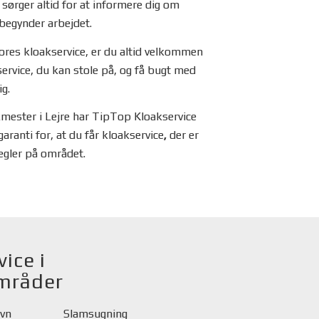
 sørger altid for at informere dig om
begynder arbejdet.
ores kloakservice, er du altid velkommen
service, du kan stole på, og få bugt med
g.
mester i Lejre har TipTop Kloakservice
garanti for, at du får kloakservice
,
der er
 regler på området.
vice i
mråder
avn
Slamsugning